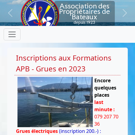
Association des
Propriétaires de
Bateaux
Previous
Next
depuis 1923
Inscriptions aux Formations
APB - Grues en 2023
Encore
quelques
places
last
minute :
079 207 70
36
Grues électriques
(inscription 200.-) :