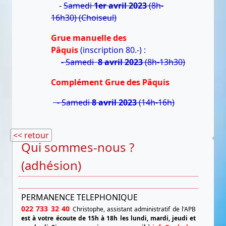
-
Samedi
1er avril 2023
(8h-
16h30) (Choiseul)
Grue manuelle des
Pâquis
(inscription 80.-) :
- Samedi
8 avril 2023
(8h-13h30)
Complément Grue des Pâquis
- Samedi
8 avril 2023
(14h-16h)
<< retour
Qui sommes-nous ?
(adhésion)
PERMANENCE TELEPHONIQUE
022 733 32 40
Christophe, assistant administratif de l'APB
est à votre écoute de 15h à 18h les lundi, mardi, jeudi et