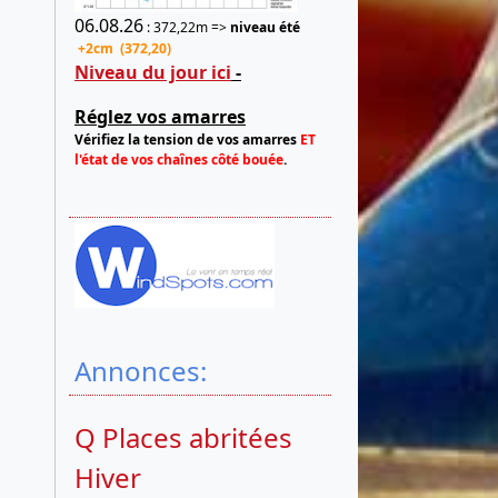
06.08.26
: 372,22m =>
niveau été
+2cm (372,20)
Niveau du jour ici
-
Réglez vos amarres
Vérifiez la tension de vos amarres
ET
l'état de vos chaînes côté bouée
.
Annonces:
Q Places abritées
Hiver