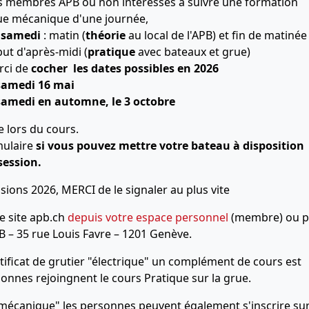
 membres APB ou non intéressés à suivre une formation
ue mécanique d'une journée,
 samedi
: matin (
théorie
au local de l'APB) et fin de matinée
ut d'après-midi (
pratique
avec bateaux et grue)
rci de
cocher les dates possibles en 2026
 samedi 16 mai
samedi en automne, le 3 octobre
e lors du cours.
mulaire
si vous pouvez mettre votre bateau à disposition
 session.
ssions 2026, MERCI de le signaler au plus vite
le site apb.ch
depuis votre espace personnel
(membre) ou p
PB – 35 rue Louis Favre – 1201 Genève.
tificat de grutier "électrique" un complément de cours est
onnes rejoingnent le cours Pratique sur la grue.
écanique" les personnes peuvent également s'inscrire sur