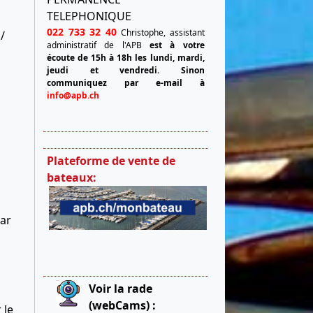
TELEPHONIQUE
022 733 32 40
Christophe, assistant
 /
administratif de l'APB
est à votre
écoute de 15h à 18h les lundi, mardi,
jeudi et vendredi.
Sinon
communiquez par e-mail à
info@apb.ch
Plateforme de vente de
bateaux:
ar
Voir la rade
(webCams) :
 le