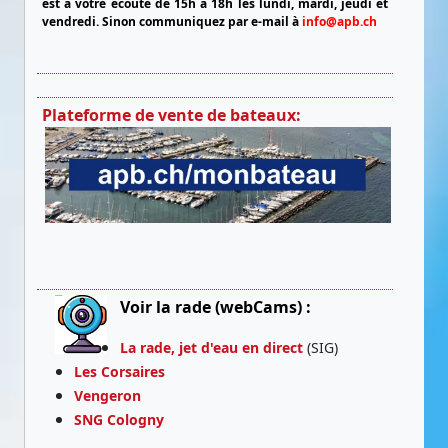
est à votre écoute de 15h à 18h les lundi, mardi, jeudi et
vendredi.
Sinon communiquez par e-mail à
info@apb.ch
Plateforme de vente de bateaux:
Voir la rade (webCams) :
La rade, jet d'eau en direct
(SIG)
Les Corsaires
Vengeron
SNG Cologny