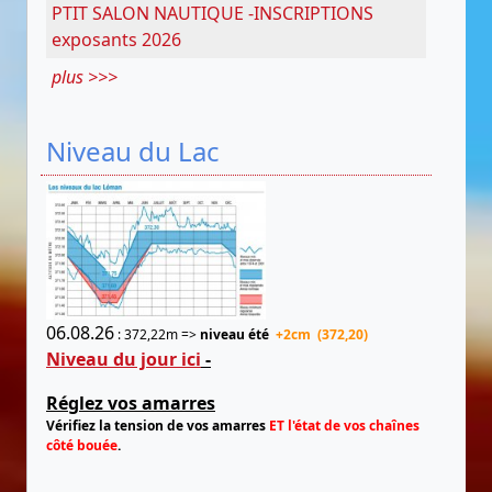
PTIT SALON NAUTIQUE -INSCRIPTIONS
exposants 2026
plus >>>
Niveau du Lac
06.08.26
: 372,22m =>
niveau été
+2cm (372,20)
Niveau du jour ici
-
Réglez vos amarres
Vérifiez la tension de vos amarres
ET l'état de vos chaînes
côté bouée
.