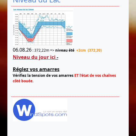
06.08.26
: 372,22m =>
niveau été
+2cm (372,20)
Niveau du jour ici
-
Réglez vos amarres
Vérifiez la tension de vos amarres
ET l'état de vos chaînes
côté bouée
.