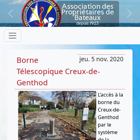
Association des
Propriétaires de
Bateaux
Previous
Next
depuis 1923
Borne
jeu. 5 nov. 2020
Télescopique Creux-de-
Genthod
L’accès à la
borne du
Creux-de-
Genthod
par le
système
de la