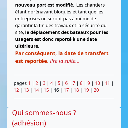
nouveau port est modifié
. Les chantiers
étant dorénavant bloqués et tant que les
entreprises ne seront pas à même de
garantir la fin des travaux et la sécurité du
site,
le déplacement des bateaux pour les
usagers est donc reporté à une date
ultérieure
.
Par conséquent, la date de transfert
est reportée.
lire la suite...
pages
1
|
2
|
3
|
4
|
5
|
6
|
7
|
8
|
9
|
10
|
11
|
12
|
13
|
14
|
15
|
16
|
17
|
18
|
19
|
20
Qui sommes-nous ?
(adhésion)