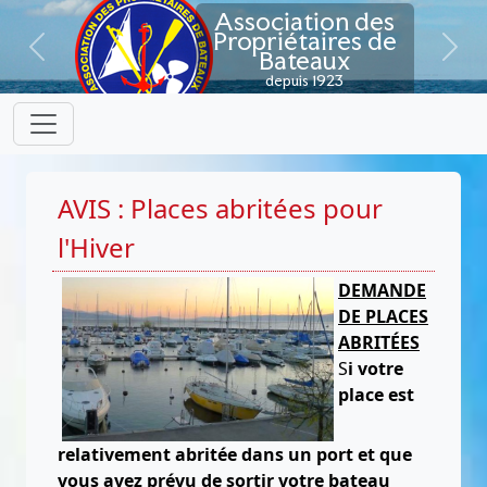
Association des
Propriétaires de
Bateaux
Previous
Next
depuis 1923
AVIS : Places abritées pour
l'Hiver
DEMANDE
DE PLACES
ABRITÉES
S
i votre
place est
relativement abritée dans un port et que
vous avez prévu de sortir votre bateau