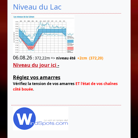
Niveau du Lac
06.08.26
: 372,22m =>
niveau été
+2cm (372,20)
Niveau du jour ici
-
Réglez vos amarres
Vérifiez la tension de vos amarres
ET l'état de vos chaînes
côté bouée
.