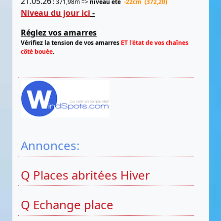
21.05.26
: 371,98m =>
niveau été
-22cm (372,20)
Niveau du jour ici
-
Réglez vos amarres
Vérifiez la tension de vos amarres
ET l'état de vos chaînes
côté bouée
.
Annonces:
Q Places abritées Hiver
Q Echange place