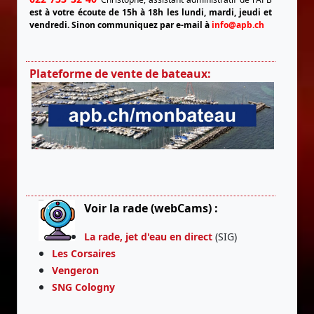
est à votre écoute de 15h à 18h les lundi, mardi, jeudi et
vendredi.
Sinon communiquez par e-mail à
info@apb.ch
Plateforme de vente de bateaux:
Voir la rade (webCams) :
La rade, jet d'eau en direct
(SIG)
Les Corsaires
Vengeron
SNG Cologny