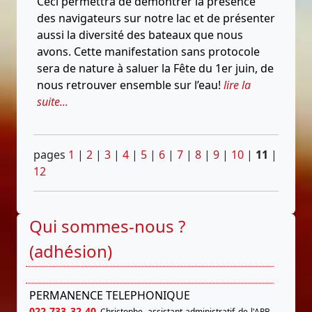
Ceci permettra de démontrer la présence
des navigateurs sur notre lac et de présenter
aussi la diversité des bateaux que nous
avons. Cette manifestation sans protocole
sera de nature à saluer la Fête du 1er juin, de
nous retrouver ensemble sur l’eau!
lire la
suite...
pages
1
|
2
|
3
|
4
|
5
|
6
|
7
|
8
|
9
|
10
|
11
|
12
Qui sommes-nous ?
(adhésion)
PERMANENCE TELEPHONIQUE
022 733 32 40
Christophe, assistant administratif de l'APB