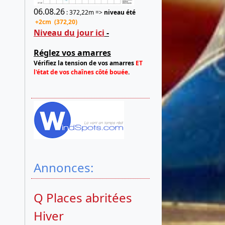
06.08.26
: 372,22m =>
niveau été
+2cm (372,20)
Niveau du jour ici
-
Réglez vos amarres
Vérifiez la tension de vos amarres
ET
l'état de vos chaînes côté bouée
.
Annonces:
Q Places abritées
Hiver