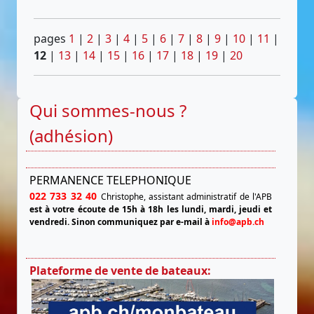
pages
1
|
2
|
3
|
4
|
5
|
6
|
7
|
8
|
9
|
10
|
11
|
12
|
13
|
14
|
15
|
16
|
17
|
18
|
19
|
20
Qui sommes-nous ?
(adhésion)
PERMANENCE TELEPHONIQUE
022 733 32 40
Christophe, assistant administratif de l'APB
est à votre écoute de 15h à 18h les lundi, mardi, jeudi et
vendredi.
Sinon communiquez par e-mail à
info@apb.ch
Plateforme de vente de bateaux: