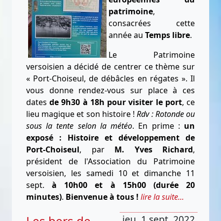
patrimoine
,
consacrées cette
année au
Temps libre
.
Le Patrimoine
versoisien a décidé de centrer ce thème sur
« Port-Choiseul, de débâcles en régates ». Il
vous donne rendez-vous sur place à ces
dates
de 9h30 à 18h pour visiter le port
, ce
lieu magique et son histoire !
Rdv : Rotonde ou
sous la tente selon la météo
. En prime :
un
exposé : Histoire et développement de
Port-Choiseul
, par
M. Yves Richard
,
président de l'Association du Patrimoine
versoisien, les samedi 10 et dimanche 11
sept.
à 10h00 et à 15h00 (durée 20
minutes)
.
Bienvenue à tous !
lire la suite...
Les bers de
jeu. 1 sept. 2022