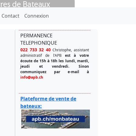
ires de Bateaux
Next
Contact
Connexion
PERMANENCE
TELEPHONIQUE
022 733 32 40
Christophe, assistant
administratif de l'APB
est à votre
écoute de 15h à 18h les lundi, mardi,
jeudi et vendredi.
Sinon
communiquez par e-mail à
info@apb.ch
Plateforme de vente de
bateaux: