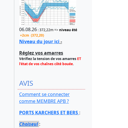
06.08.26
: 372,22m =>
niveau été
+2cm (372,20)
Niveau du jour ici
-
Réglez vos amarres
Vérifiez la tension de vos amarres
ET
l'état de vos chaînes côté bouée
.
AVIS
Comment se connecter
comme MEMBRE APB ?
PORTS KARCHERS ET BERS
:
Choiseul
: