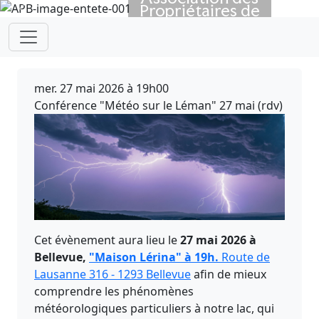
Propriétaires de
Previous
Next
Bateaux
depuis 1923
mer. 27 mai 2026 à 19h00
Conférence "Météo sur le Léman" 27 mai (rdv)
Cet évènement aura lieu le
27 mai 2026 à
Bellevue,
"Maison Lérina" à 19h.
Route de
Lausanne 316 - 1293 Bellevue
afin de mieux
comprendre les phénomènes
météorologiques particuliers à notre lac, qui