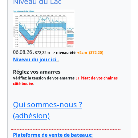
Niveau du Lac
06.08.26
: 372,22m =>
niveau été
+2cm (372,20)
Niveau du jour ici
-
Réglez vos amarres
Vérifiez la tension de vos amarres
ET l'état de vos chaînes
côté bouée
.
Qui sommes-nous ?
(adhésion)
Plateforme de vente de bateaux: