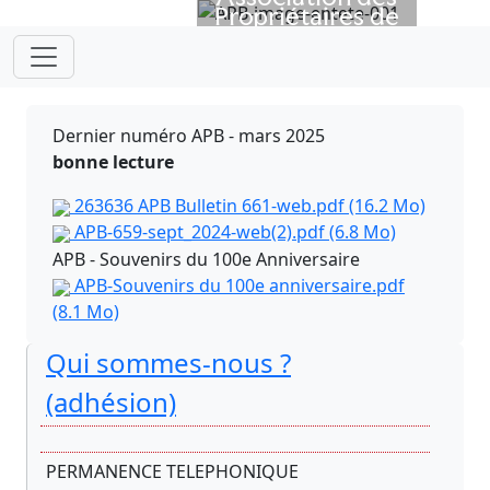
Propriétaires de
Previous
Next
Bateaux
depuis 1923
Dernier numéro APB - mars 2025
bonne lecture
263636 APB Bulletin 661-web.pdf
(16.2 Mo)
APB-659-sept_2024-web(2).pdf
(6.8 Mo)
APB - Souvenirs du 100e Anniversaire
APB-Souvenirs du 100e anniversaire.pdf
(8.1 Mo)
Qui sommes-nous ?
(adhésion)
PERMANENCE TELEPHONIQUE