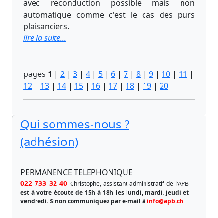
avec reconduction possible mais non
automatique comme c'est le cas des purs
plaisanciers.
lire la suite...
pages
1
|
2
|
3
|
4
|
5
|
6
|
7
|
8
|
9
|
10
|
11
|
12
|
13
|
14
|
15
|
16
|
17
|
18
|
19
|
20
Qui sommes-nous ?
(adhésion)
PERMANENCE TELEPHONIQUE
022 733 32 40
Christophe, assistant administratif de l'APB
est à votre écoute de 15h à 18h les lundi, mardi, jeudi et
vendredi.
Sinon communiquez par e-mail à
info@apb.ch