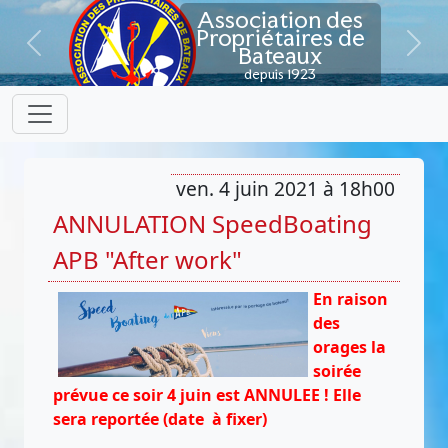
Association des
Propriétaires de
Bateaux
Previous
Next
depuis 1923
ven. 4 juin 2021 à 18h00
ANNULATION SpeedBoating
APB "After work"
En raison
des
orages la
soirée
prévue ce soir 4 juin est ANNULEE ! Elle
sera reportée (date à fixer)