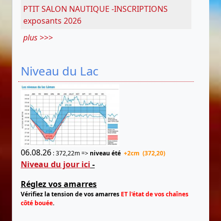
PTIT SALON NAUTIQUE -INSCRIPTIONS
exposants 2026
plus >>>
Niveau du Lac
06.08.26
: 372,22m =>
niveau été
+2cm (372,20)
Niveau du jour ici
-
Réglez vos amarres
Vérifiez la tension de vos amarres
ET l'état de vos chaînes
côté bouée
.