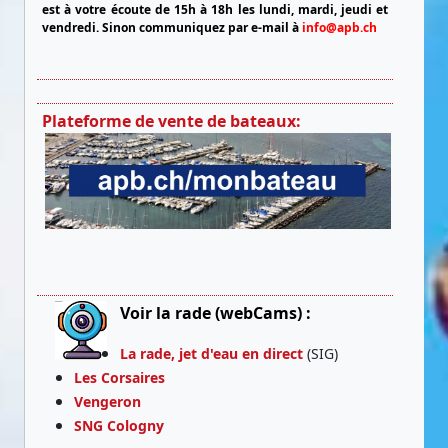
est à votre écoute de 15h à 18h les lundi, mardi, jeudi et
vendredi.
Sinon communiquez par e-mail à
info@apb.ch
Plateforme de vente de bateaux:
Voir la rade (webCams) :
La rade, jet d'eau en direct
(SIG)
Les Corsaires
Vengeron
SNG Cologny