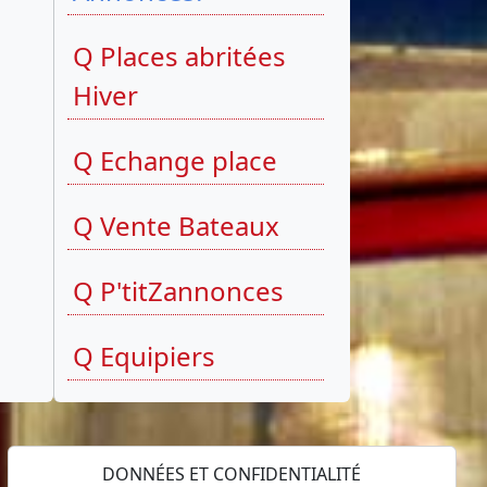
Q Places abritées
Hiver
Q Echange place
Q Vente Bateaux
Q P'titZannonces
Q Equipiers
DONNÉES ET CONFIDENTIALITÉ