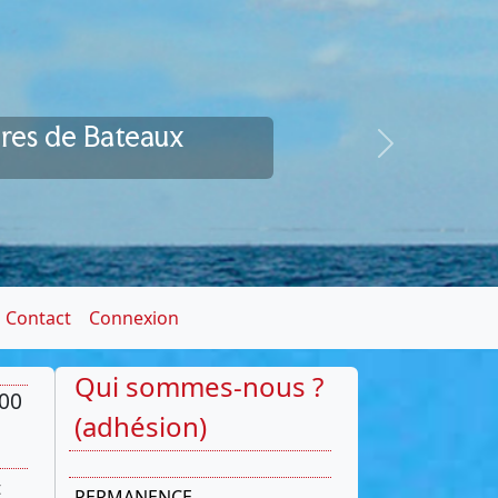
ires de Bateaux
Next
Contact
Connexion
Qui sommes-nous ?
h00
(adhésion)
t
PERMANENCE