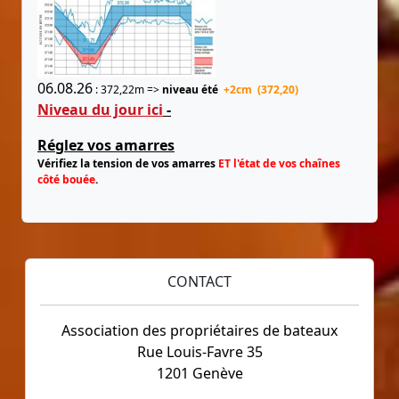
06.08.26
: 372,22m =>
niveau été
+2cm (372,20)
Niveau du jour ici
-
Réglez vos amarres
Vérifiez la tension de vos amarres
ET l'état de vos chaînes
côté bouée
.
CONTACT
Association des propriétaires de bateaux
Rue Louis-Favre 35
1201 Genève