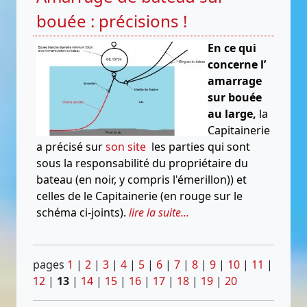
bouée : précisions !
En ce qui
concerne l’
amarrage
sur bouée
au large,
la
Capitainerie
a précisé sur
son site
les parties qui sont
sous la responsabilité du propriétaire du
bateau (en noir, y compris l'émerillon)) et
celles de le Capitainerie (en rouge sur le
schéma ci-joints).
lire la suite...
pages
1
|
2
|
3
|
4
|
5
|
6
|
7
|
8
|
9
|
10
|
11
|
12
|
13
|
14
|
15
|
16
|
17
|
18
|
19
|
20