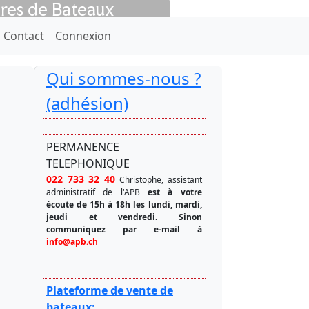
ires de Bateaux
Next
Contact
Connexion
Qui sommes-nous ?
(adhésion)
PERMANENCE
TELEPHONIQUE
022 733 32 40
Christophe, assistant
administratif de l'APB
est à votre
écoute de 15h à 18h les lundi, mardi,
jeudi et vendredi.
Sinon
communiquez par e-mail à
info@apb.ch
Plateforme de vente de
bateaux: